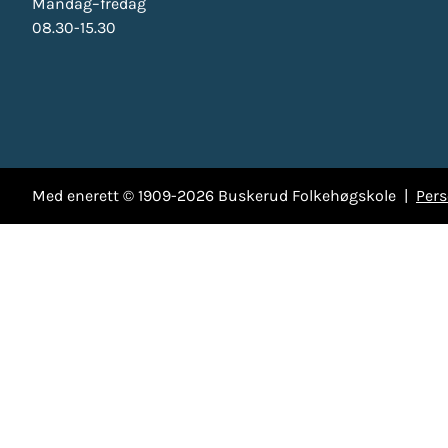
Mandag–fredag
08.30-15.30
Med enerett © 1909-2026 Buskerud Folkehøgskole |
Per