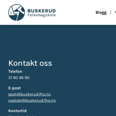
innholdet
Blogg
Kontakt oss
Telefon
31 90 96 90
E-post
post@buskerud.fhs.no
opptak@buskerud.fhs.no
Kontortid