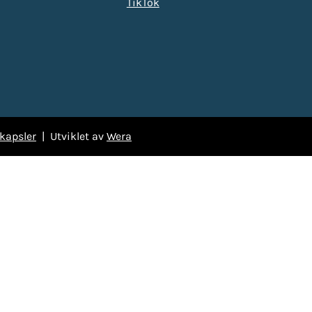
TikTok
kapsler
| Utviklet av
Wera