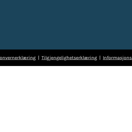
sonvernerklæring
|
Tilgjengelighetserklæring
|
Informasjons